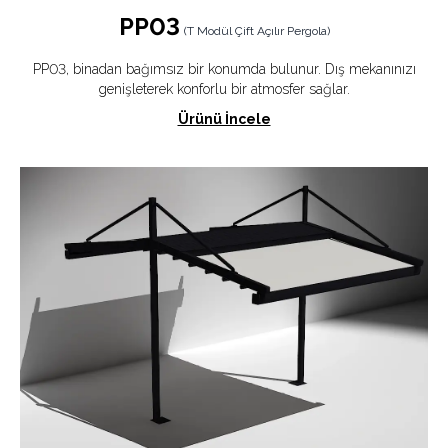
PP03
(
T Modül Çift Açılır Pergola
)
PP03, binadan bağımsız bir konumda bulunur. Dış mekanınızı
genişleterek konforlu bir atmosfer sağlar.
Ürünü İncele