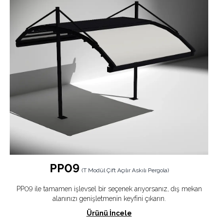
PP09
(
T Modül Çift Açılır Askılı Pergola
)
PP09 ile tamamen işlevsel bir seçenek arıyorsanız, dış mekan
alanınızı genişletmenin keyfini çıkarın.
Ürünü İncele