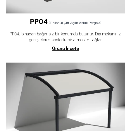
PP04
(
T Modül Çift Açılır Askılı Pergola
)
PP04, binadan bağımsız bir konumda bulunur. Dış mekanınızı
genişleterek konforlu bir atmosfer sağlar.
Ürünü İncele