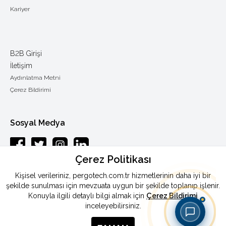
Kariyer
B2B Girişi
İletişim
Aydınlatma Metni
Çerez Bildirimi
Sosyal Medya
Çerez Politikası
Esenkent mah.Baraj yolu cad.Endam sok.: 33 Y.Dudullu-Ümraniye /
Kişisel verileriniz, pergotech.com.tr hizmetlerinin daha iyi bir
ISTANBUL
şekilde sunulması için mevzuata uygun bir şekilde toplanıp işlenir.
Konuyla ilgili detaylı bilgi almak için
Çerez Bildirimi
Telefon
:
0090 444 46 72
inceleyebilirsiniz.
Faks
:
0090 216 365 87 90
E-Posta
:
info@pergotech.com.tr