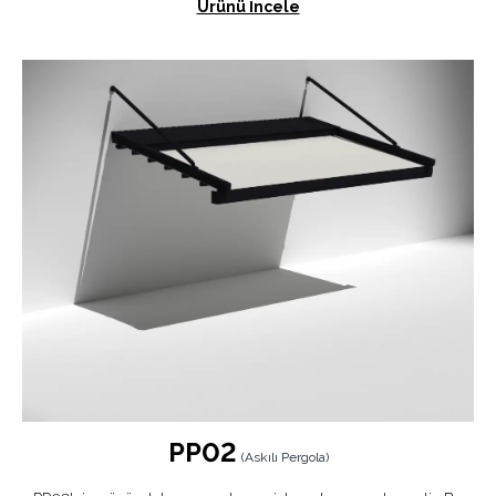
Ürünü İncele
PP02
(
Askılı Pergola
)