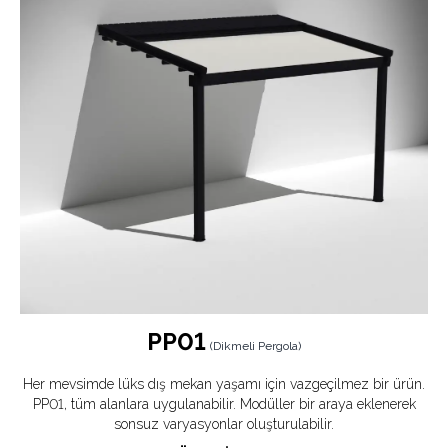
artmasını
hem de sistemin ray üzerinde hareket
edebilmesini sağlarken mekanda ki aydınlatmayı da
sağlayan düzeneğe sahiptir. Pergotech’in tüm pergola
sistemleri,farklı boyutlardaki alanlarda uygulama için
özelleştirilebilir ,projeye özel destekler ve sonsuz renk
alternatifleri ile tek modüllü ve çok modüllü çözümler
mevcuttur.
PP01
(
Dikmeli Pergola
)
Her mevsimde lüks dış mekan yaşamı için vazgeçilmez bir ürün.
PP01, tüm alanlara uygulanabilir. Modüller bir araya eklenerek
sonsuz varyasyonlar oluşturulabilir.