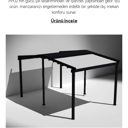
PP02'nin gücü şık tasarımından ve işlevsel yapısından gelir. Bu
ürün, manzaranızı engellemeden estetik bir şekilde dış mekan
konforu sunar.
Ürünü İncele