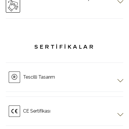
PERGOTECH sistemleri alüminyum strüktürden oluşur. Full inox
vida ve bağlantı parçaları kullanılır. Kullanılan blackout kumaş
alev yürütmeme özelliğine sahiptir. Kolay temizlenir.
SERTİFİKALAR
Tescilli Tasarım
CE Sertifikası
Tüm Ürünler CE sertifikalıdır.