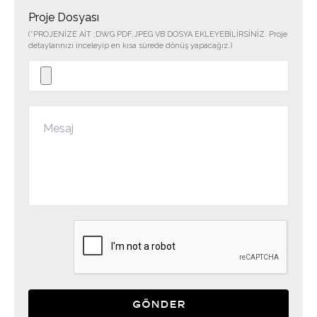
Proje Dosyası
(*PROJENİZE AİT ;DWG PDF,JPEG VB DOSYA EKLEYEBİLİRSİNİZ. Proje
detaylarınızı inceleyip en kısa sürede dönüş yapacağız.)
Gönder