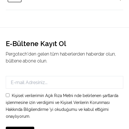
Pergotech sistemleri motorlu mekanizmaları ile saniyeler
içerisinde kontrol edilir. Sistemler açılır kapanır, ışıklar ve bir dizi
ürünler kontrol edilebilir.
E-Bültene Kayıt Ol
Pergotech'den gelen tüm haberlerden haberdar olun,
bültene abone olun.
Kişisel verilerimin Açık Rıza Metni nde belirlenen şartlarda
işlenmesine izin verdiğimi ve Kişisel Verilerin Korunması
Hakkında Bilgilendirme ’yi okuduğumu ve kabul ettiğimi
onaylıyorum.