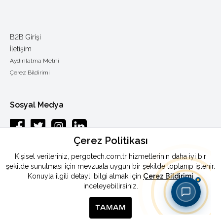
B2B Girişi
İletişim
Aydınlatma Metni
Çerez Bildirimi
Sosyal Medya
Çerez Politikası
Esenkent mah.Baraj yolu cad.Endam sok.: 33 Y.Dudullu-Ümraniye /
Kişisel verileriniz, pergotech.com.tr hizmetlerinin daha iyi bir
ISTANBUL
şekilde sunulması için mevzuata uygun bir şekilde toplanıp işlenir.
Konuyla ilgili detaylı bilgi almak için
Çerez Bildirimi
Telefon
:
0090 444 46 72
inceleyebilirsiniz.
Faks
:
0090 216 365 87 90
E-Posta
:
info@pergotech.com.tr
TAMAM