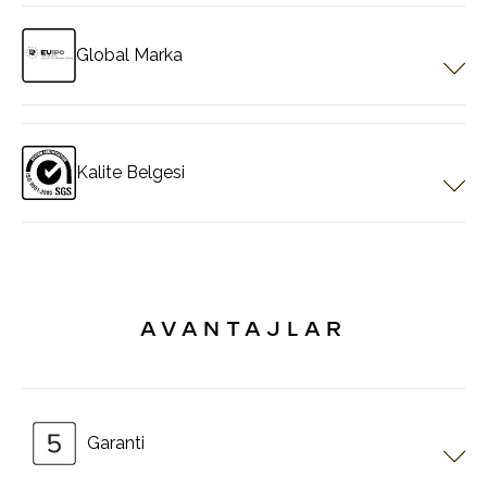
Avrupa standartlarındadır.
Global Marka
Pergotech EUIPO tescili olan özellikle Avrupa ve Tüm dünyada
40'dan fazla ülkede korunan global bir markadır.
Kalite Belgesi
Pergotech kalite belgesine sahiptir.Dünya standartlarında ürünler
sunacağını garanti eder.
AVANTAJLAR
Garanti