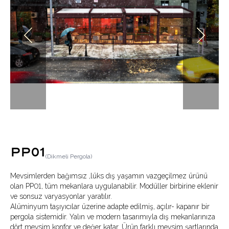
PP01
(
Dikmeli Pergola
)
Mevsimlerden bağımsız ,lüks dış yaşamın vazgeçilmez ürünü
olan PP01, tüm mekanlara uygulanabilir. Modüller birbirine eklenir
ve sonsuz varyasyonlar yaratılır.
Alüminyum taşıyıcılar üzerine adapte edilmiş, açılır- kapanır bir
pergola sistemidir. Yalın ve modern tasarımıyla dış mekanlarınıza
dört mevsim konfor ve değer katar. Ürün farklı mevsim şartlarında