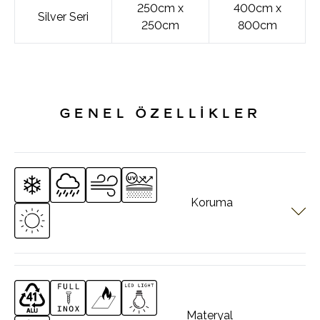
250cm x
400cm x
Silver Seri
250cm
800cm
GENEL ÖZELLİKLER
Koruma
PERGOTECH sistemleri tüm hava şartlarına göre dizayn
edilmiştir. Her bir ürünün kendi içinde ayrı koruma özelliği vardır.
Materyal