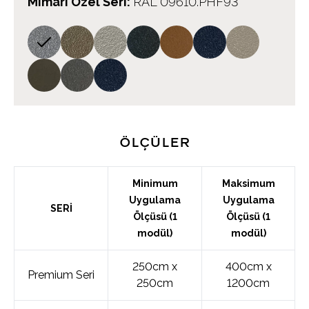
Mimari Özel Seri
:
RAL 09610.PHF93
Ölçüler
Minimum
Maksimum
Uygulama
Uygulama
SERİ
Ölçüsü (1
Ölçüsü (1
modül)
modül)
250cm x
400cm x
Premium Seri
250cm
1200cm