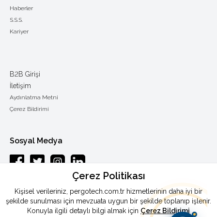
Haberler
S.S.S.
Kariyer
B2B Girişi
İletişim
Aydınlatma Metni
Çerez Bildirimi
Sosyal Medya
Çerez Politikası
Esenkent mah.Baraj yolu cad.Endam sok.: 33 Y.Dudullu-Ümraniye /
Kişisel verileriniz, pergotech.com.tr hizmetlerinin daha iyi bir
ISTANBUL
şekilde sunulması için mevzuata uygun bir şekilde toplanıp işlenir.
Konuyla ilgili detaylı bilgi almak için
Çerez Bildirimi
Telefon
:
0090 444 46 72