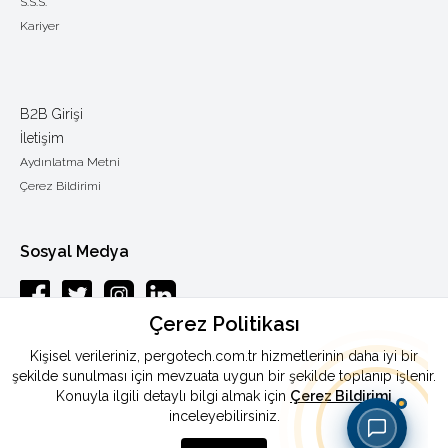
S.S.S.
Kariyer
B2B Girişi
İletişim
Aydınlatma Metni
Çerez Bildirimi
Sosyal Medya
Çerez Politikası
Esenkent mah.Baraj yolu cad.Endam sok.: 33 Y.Dudullu-Ümraniye /
Kişisel verileriniz, pergotech.com.tr hizmetlerinin daha iyi bir
ISTANBUL
şekilde sunulması için mevzuata uygun bir şekilde toplanıp işlenir.
Konuyla ilgili detaylı bilgi almak için
Çerez Bildirimi
Telefon
:
0090 444 46 72
inceleyebilirsiniz.
Faks
:
0090 216 365 87 90
E-Posta
:
info@pergotech.com.tr