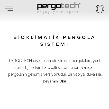
BİOKLİMATİK PERGOLA
SİSTEMİ
PERGOTECH dış mekan bioklimatik pergolaları ; yeni
nesil dış mekan hareketli sistemleridir. Standart
pergolanın gelişmiş versiyonudur. Bir yapıya, duvarına
direkt entegre edilmiş yahut zemine fixlenmiş , otomatik
Devamını Oku
,panelleri açılı çalışan pergolalardır .Bir bahçede, havuz
veya deniz kenarında, terasta, restoranda, sosyal
tesislerde,otel vb insanların bulunduğu yaşadığı
dinlendiği sayısız alanda kullanılabilir. Bir yapının uyumlu