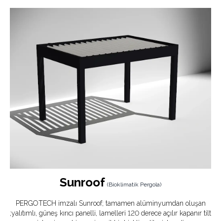
bir parçası olarak ufkun doğrusallığı ile uygulanan ülke ve
bölgenin hava şartlarına göre projelendirilen tamamen
alüminyumdan oluşan ,düzlemsel ve minimal
sistemlerdir.
Sunroof
(
Bioklimatik Pergola
)
PERGOTECH imzalı Sunroof; tamamen alüminyumdan oluşan
;yalıtımlı, güneş kırıcı panelli, lamelleri 120 derece açılır kapanır tilt