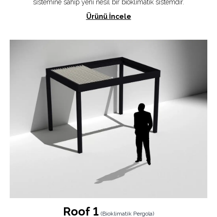
sistemine sahip yeni nesil bir bioklimatik sistemdir.
Ürünü İncele
Roof 1
(
Bioklimatik Pergola
)