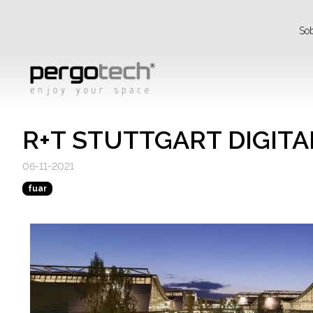
So
R+T STUTTGART DIGITA
06-11-2021
fuar