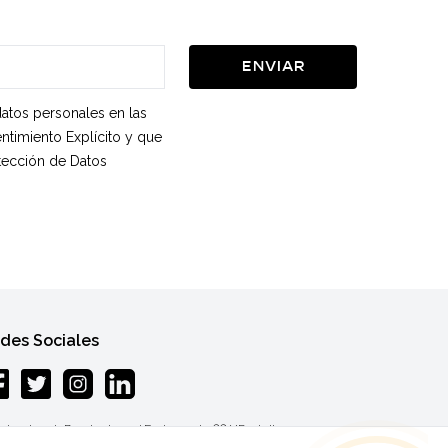
Enviar
datos personales en las
ntimiento Explícito y que
otección de Datos
des Sociales
nkent mah.Baraj yolu cad.Endam sok.: 33 Y.Dudullu-