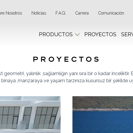
bre Nosotros
Noticias
F.A.Q.
Carrera
Comunicación
PRODUCTOS
PROYECTOS
SER
PROYECTOS
t geometri, yalınlık ,sağlamlığın yanı sıra bir o kadar inceliktir
 binaya ,manzaraya ve yaşam tarzınıza kusursuz bir şekilde uy