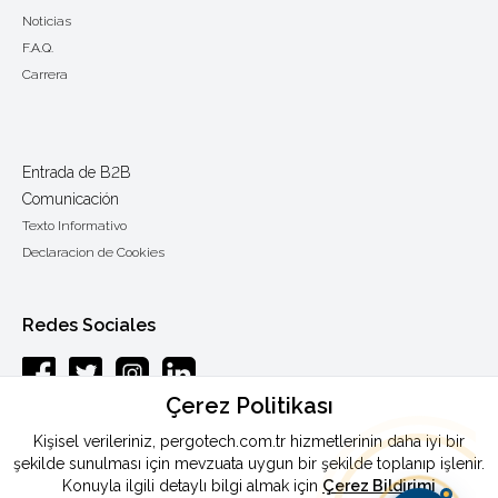
Noticias
F.A.Q.
Carrera
Entrada de B2B
Comunicación
Texto Informativo
Declaracion de Cookies
Redes Sociales
Çerez Politikası
Esenkent mah.Baraj yolu cad.Endam sok.: 33 Y.Dudullu-Ümraniye /
Kişisel verileriniz, pergotech.com.tr hizmetlerinin daha iyi bir
ESTAMBUL
şekilde sunulması için mevzuata uygun bir şekilde toplanıp işlenir.
Konuyla ilgili detaylı bilgi almak için
Çerez Bildirimi
Teléfono
:
0090 444 46 72