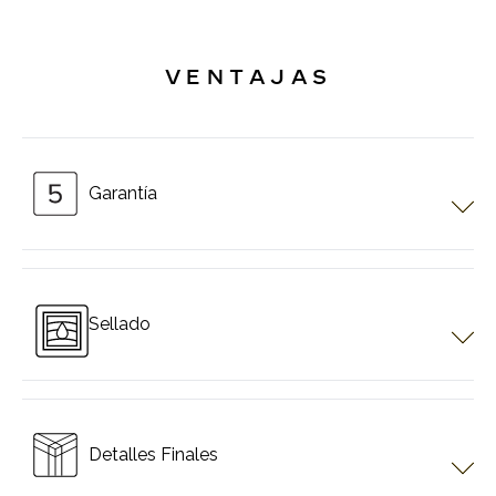
VENTAJAS
Garantía
Todos los productos que utilizan motores Somfy, a partir de la
fecha de fabricación; Los motores están garantizados por 5
años, los sistemas de control por 3 años.
Sellado
Los sistemas Pergotech se diseñan con detalles de sellado y
los productos utilizados en las cuatro estaciones tienen
excelentes propiedades de sellado.
Detalles Finales