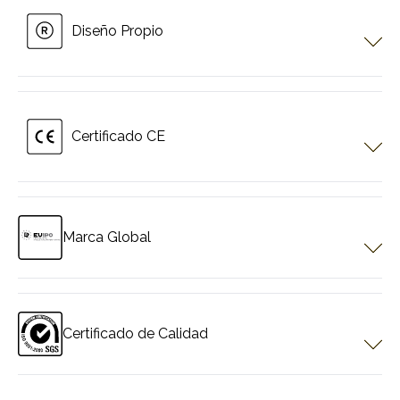
Diseño Propio
Certificado CE
Todos los productos disponen de certificado CE. Cumplen
con las normas Europeas.
Marca Global
Pergotech está registrada como marca global en EUIPO y está
protegida en más de 40 países, especialmente en Europa y en
todo el mundo.
Certificado de Calidad
Pergotech cuenta con un certificado de calidad. Garantiza que
ofrecerá productos de clase mundial.