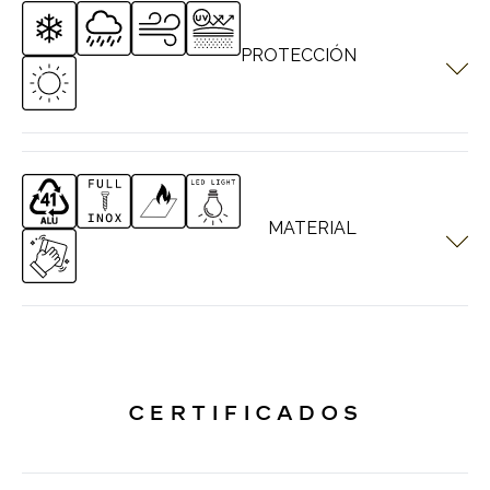
PROTECCIÓN
Los sistemas PERGOTECH están diseñados para todas las
condiciones meteorológicas. Cada producto tiene su propia
característica de protección.
MATERIAL
Los sistemas PERGOTECH se caracterizan por su estructura de
aluminio. Se utilizan tornillos y accesorios totalmente
inoxidables. La tela de oscurecimiento utilizada tiene una
característica retardante de la llama. Es fácil de limpiar.
CERTIFICADOS