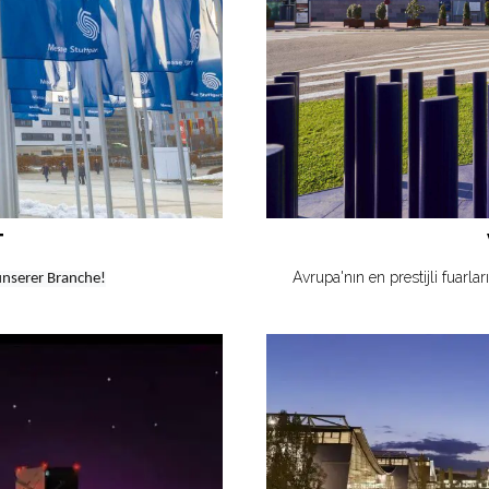
T
Avrupa'nın en prestijli fuarla
unserer Branche!