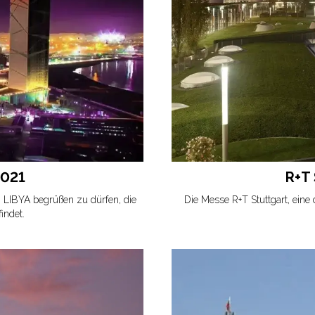
2021
R+T
 LIBYA begrüßen zu dürfen, die
Die Messe R+T Stuttgart, eine
findet.