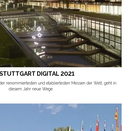
 STUTTGART DIGITAL 2021
 der renommiertesten und etabliertesten Messen der Welt, geht in
diesem Jahr neue Wege.