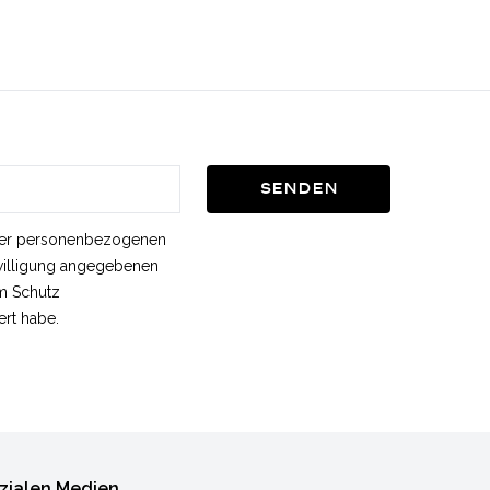
Senden
einer personenbezogenen
nwilligung angegebenen
m Schutz
rt habe.
zialen Medien