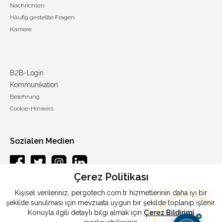
Nachrichten
Häufig gestellte Fragen
Karriere
B2B-Login
Kommunikation
Belehrung
Cookie-Hinweis
Sozialen Medien
Çerez Politikası
Esenkent mah.Baraj yolu cad.Endam sok.: 33 Y.Dudullu-Ümraniye /
Kişisel verileriniz, pergotech.com.tr hizmetlerinin daha iyi bir
ISTANBUL
şekilde sunulması için mevzuata uygun bir şekilde toplanıp işlenir.
Konuyla ilgili detaylı bilgi almak için
Çerez Bildirimi
Telefon
:
0090 444 46 72