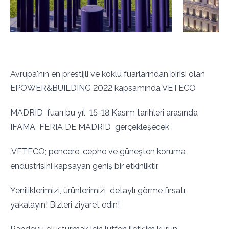
Avrupa'nın en prestijli ve köklü fuarlarından birisi olan
EPOWER&BUILDING 2022 kapsamında VETECO
MADRID fuarı bu yıl 15-18 Kasım tarihleri arasında
IFAMA FERIA DE MADRID gerçekleşecek
.VETECO; pencere ,cephe ve güneşten koruma
endüstrisini kapsayan geniş bir etkinliktir.
Yeniliklerimizi, ürünlerimizi detaylı görme fırsatı
yakalayın! Bizleri ziyaret edin!