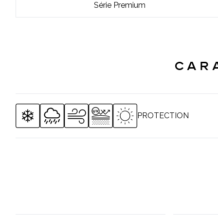
Série Premium
CAR
PROTECTION
Les systèmes de PERGOTECH sont conçus selon toutes les con
Chaque produit possède sa propre caractéristique de protection 