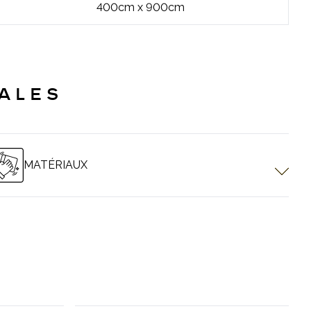
400cm x 900cm
ALES
MATÉRIAUX
omposent d’une structure en aluminium. Des vis et pièces de
 utilisées. Le tissu blackout utilisé a la fonction ignifuge.