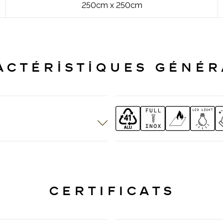
250cm x 250cm
ACTÉRİSTİQUES GÉNÉR
ditions météorologiques.
Les systèmes de PERGOTECH se c
distincte.
raccordement entièrement inox sont
Nettoyage facile.
CERTIFICATS