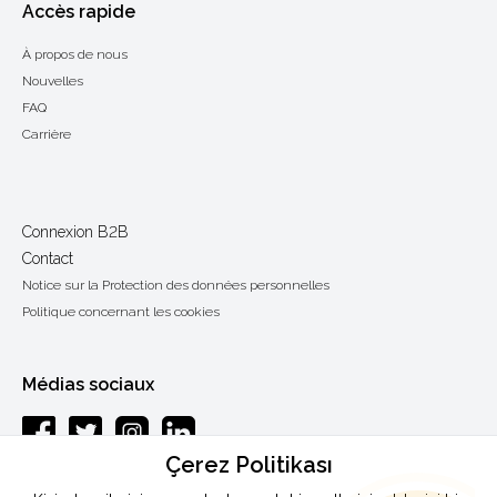
Accès rapide
À propos de nous
Nouvelles
FAQ
Carrière
Connexion B2B
Contact
Notice sur la Protection des données personnelles
Politique concernant les cookies
Médias sociaux
Çerez Politikası
Esenkent mah.Baraj yolu cad.Endam sok.: 33 Y.Dudullu-Ümraniye /