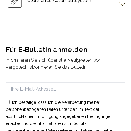
Motorisiertes Automatiksystem
Getriebemechanismus einsatzbereit.
Pergotech-Systeme werden in Sekunden mit motorisierten
Mechanismen gesteuert. Systeme können geöffnet und
geschlossen, Lichter und verschiedene Produkte gesteuert
werden.
Für E-Bulletin anmelden
Informieren Sie sich über alle Neuigkeiten von
Pergotech, abonnieren Sie das Bulletin.
Ich bestätige, dass ich die Verarbeitung meiner
personenbezogenen Daten unter den im Text der
ausdrücklichen Einwilligung angegebenen Bedingungen
erlaube und die Informationen zum Schutz
personenbezogener Daten gelesen und akzeptiert habe.