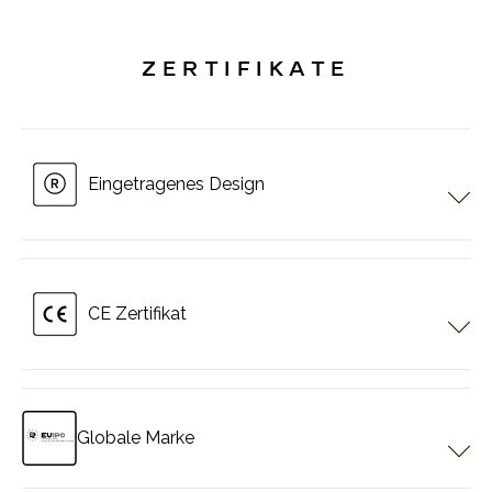
Der verwendete Verdunkelungsstoff hat eine flammhemmende
Eigenschaft. Einfach zu säubern.
ZERTIFIKATE
Eingetragenes Design
CE Zertifikat
Alle Produkte sind CE-zertifiziert. Sie entsprechen den
europäischen Standards.
Globale Marke
Pergotech ist eine globale Marke, die beim EUIPO registriert