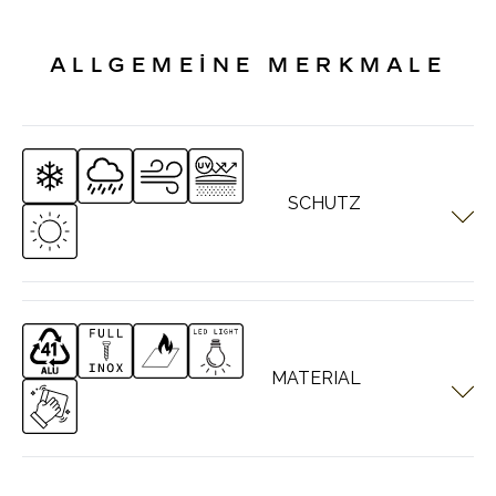
ALLGEMEİNE MERKMALE
SCHUTZ
PERGOTECH Systeme sind für alle Wetterbedingungen
ausgelegt. Jedes Produkt hat seine eigene separate
Schutzfunktion.
MATERIAL
PERGOTECH Systeme bestehen aus Aluminiumstruktur. Es
werden nur Edelstahlschrauben und -Beschläge verwendet.