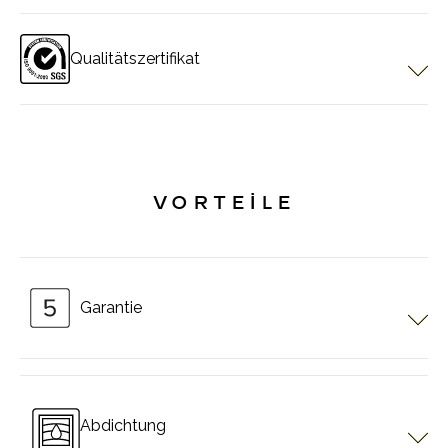
und in mehr als 40 Ländern, insbesondere in Europa und auf
der ganzen Welt, geschützt ist.
Qualitätszertifikat
Pergotech hat ein Qualitätszertifikat. Es garantiert, dass es
Weltklasse-Produkte anbieten wird.
VORTEİLE
Garantie
Produkte mit Somfy-Motor ab Produktionsdatum haben eine
Garantie von Jahre für Motoren, 3 Jahre für Steuerungen
Abdichtung