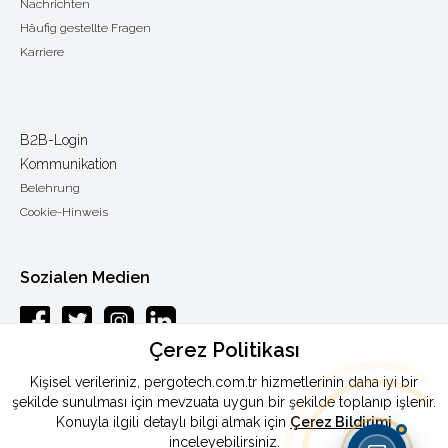
Nachrichten
Häufig gestellte Fragen
Karriere
B2B-Login
Kommunikation
Belehrung
Cookie-Hinweis
Sozialen Medien
Çerez Politikası
Esenkent mah.Baraj yolu cad.Endam sok.: 33 Y.Dudullu-Ümraniye /
Kişisel verileriniz, pergotech.com.tr hizmetlerinin daha iyi bir
ISTANBUL
şekilde sunulması için mevzuata uygun bir şekilde toplanıp işlenir.
Konuyla ilgili detaylı bilgi almak için
Çerez Bildirimi
Telefon
:
0090 444 46 72
inceleyebilirsiniz.
Fax:
:
0090 216 365 87 90